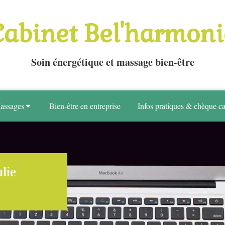
Cabinet Bel'harmoni
Soin énergétique et massage bien-être
assages
Bien-être en entreprise
Infos pratiques & chèque c
lie