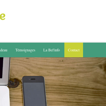
e
adeau
Témoignages
La Bel'info
Contact